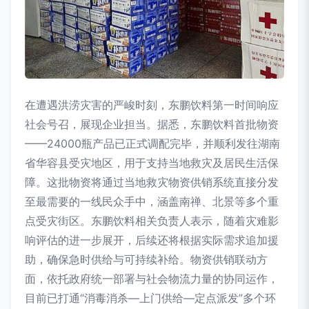
在遭遇洪涝灾害的严峻时刻，东鹏饮料第一时间响应
社会号召，展现企业担当。据悉，东鹏饮料首批物资
——24000瓶产品已正式调配完毕，并顺利发往湖南
省华容县受灾地区，用于支持当地救灾及居民生活保
障。这批物资将通过当地救灾物资供销系统直接分发
至最需要的一线民众手中，涵盖南禅、北景等多个重
点受灾街区。东鹏饮料相关负责人表示，随着灾难影
响评估的进一步展开，后续还将根据实际需求追加援
助，确保急时供给与可持续补给。物资供销联动方
面，依托政府统一部署与社会物流力量的协同运作，
目前已打通“消毒消杀—上门供给—定点派发”多个环