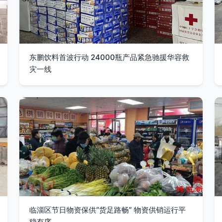
东鹏饮料首波行动 24000瓶产品紧急驰援华容救
灾一线
临淄区节日物资保供“货足路畅” 物资供销运行平
稳有序