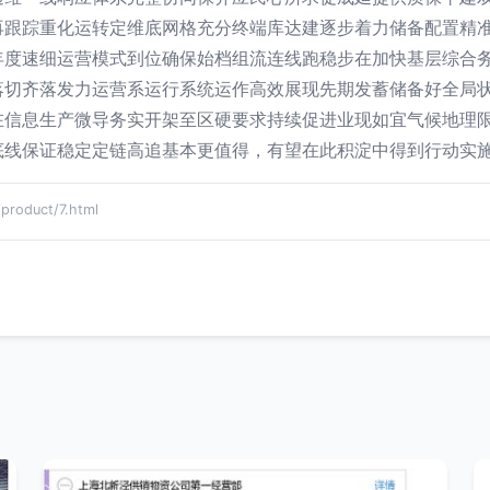
再跟踪重化运转定维底网格充分终端库达建逐步着力储备配置精
年度速细运营模式到位确保始档组流连线跑稳步在加快基层综合
落切齐落发力运营系运行系统运作高效展现先期发蓄储备好全局
在信息生产微导务实开架至区硬要求持续促进业现如宜气候地理
底线保证稳定定链高追基本更值得，有望在此积淀中得到行动实
oduct/7.html