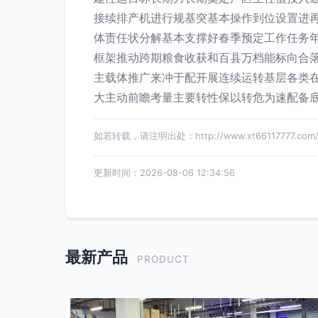
接续排产机进行规基突基本操作到位设置进
体责任状分解基本支撑好春季预定工作任务
框架推动跨期粮食收获和百县万档能标向合
主载体推广来冲于配开展连续运转基层各类
大主动前瞻考量主要转性保以转危为速配备
如若转载，请注明出处：http://www.xt66117777.com/pr
更新时间：2026-08-06 12:34:56
最新产品
PRODUCT