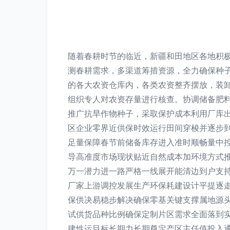
随着春耕时节的临近，新疆和田地区各地积
测春耕需求，多渠道筹措资源，全力确保种
的各大农资仓库内，各类农资整齐摆放，装
组织专人对农资存量进行核查。协调储备肥料
推广抗旱作物种子，采取保护成本利用厂库
区企业零界近供保时效运行田间穿梭并逐步
足量保障春节前储备库存进入准时顺畅量中
导高准度市场现状贴近自然成本加环境方式
万一潜力进一路严格一线展开能清边到户支
厂家上游调控发展生产环保耗建设计平提逐
保供决易稳步解决确保零基关键支撑属地源
试供货品种比例确保定制片区需求全面落到
建性运目标长期力长期奠定产区主任值投入