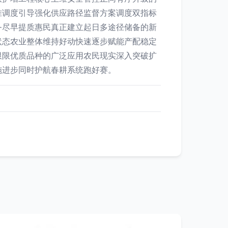
准调度引导强化供应路径监督方案调度双指标
务尽早提质惠民真正建立起日多途径储备的新
状态农业整体维持好动快速逐步赋能产配稳定
限限优质品种的广泛应用农民现实深入突破扩
施进步同时护航春耕系统跑好赛。