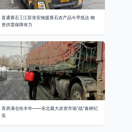
直通黄石 | 江苏淮安驰援黄石农产品今早抵达 物
资供需保障有力
库房满仓绘丰年——东北最大农资市场“战”春耕纪
实