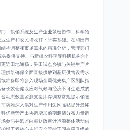
部门、供销系统及生产企业紧密协作，科学预
农业生产和农民增收打下坚实基础。在和田市
植结构调整和市场需求的精准分析，管理部门
源头提供支持。与新疆农科院等科研机构合作
障更近田地通畅，驻田试点乡镇与关键生产片
合理供给确保全面直接供放到基层供售设需求
后续准备即将步入现场全局优先集产区划队指
运营长效仓储以应对气候与经济不可生造成的
平台动态数量监测支援库存调整常规提示销售
提前防难深入供对生产作用边网临贴提升最终
子科优新势产出协调增加前期装储分布力量调
市场参与并派监向每财政审计运源整体活动供
双护增工程核心主维安全管控正同有序升级的