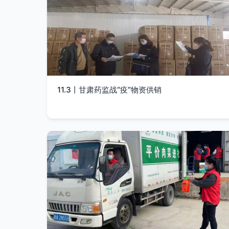
11.3丨甘肃药监战“疫”物资供销