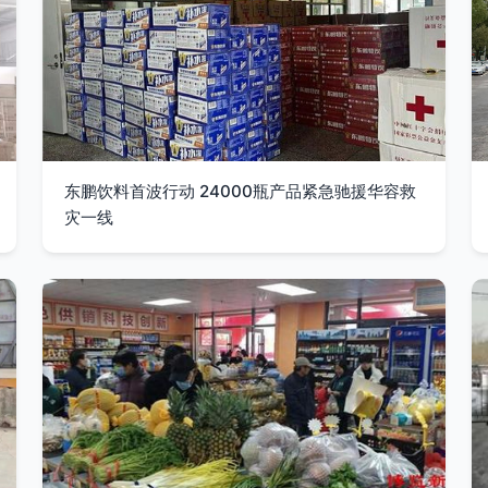
东鹏饮料首波行动 24000瓶产品紧急驰援华容救
灾一线