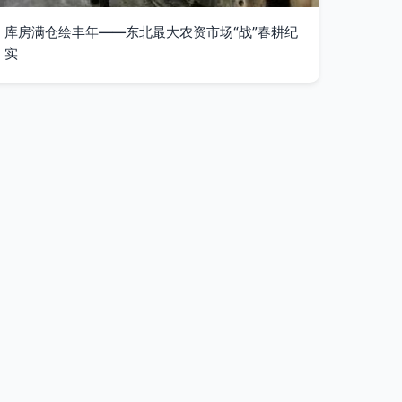
库房满仓绘丰年——东北最大农资市场“战”春耕纪
实